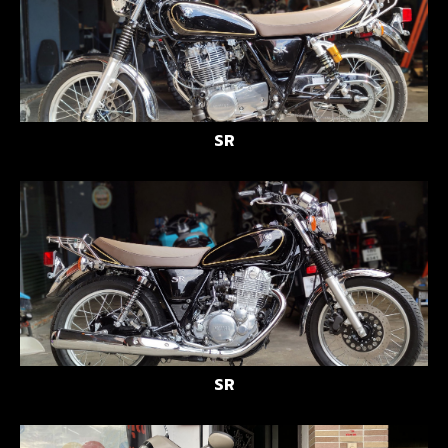
SR
SR