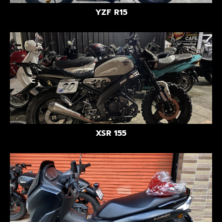
YZF R15
XSR 155