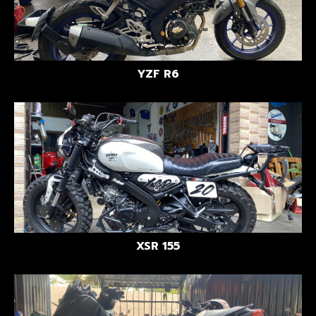
YZF R6
XSR 155