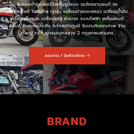
รับซ่อมบำรุง เซอร์วิสเต็มรูปแบบ รถจักรยานยนต์ รถ
มอเตอร์ไซค์ Yamaha ทุกรุ่น เปลี่ยนถ่ายของเหลว เปลี่ยนน้ำมัน
เครื่อง เช็คระยะ เปลี่ยนยาง ผ้าเบรก ระบบไฟฟ้า เครื่องยนต์
ซ่อมสี รับเคลมประกัน อะไหล่เบิกศูนย์ รับประกันคุณภาพ ร้าน
ตั้งอยู่ ณ ถ.พุทธมณฑลสาย 2 กรุงเทพมหานคร
สอบถาม / นัดคิวบริการ
BRAND