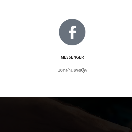
MESSENGER
แชทผ่านเฟสบุ๊ค