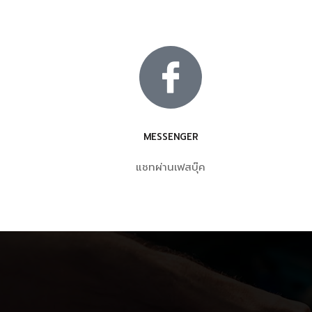
MESSENGER
แชทผ่านเฟสบุ๊ค