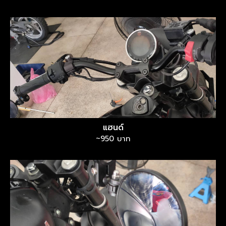
แฮนด์
~950 บาท