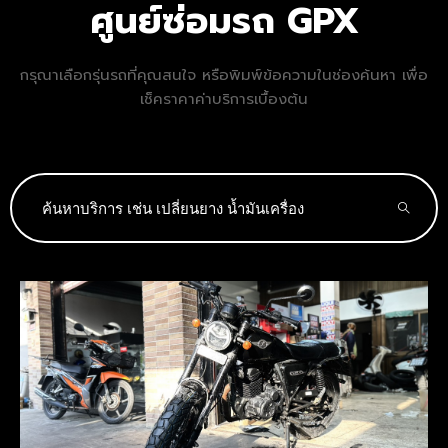
ศูนย์ซ่อมรถ GPX
กรุณาเลือกรุ่นรถที่คุณสนใจ หรือพิมพ์ข้อความในช่องค้นหา เพื่อ
เช็คราคาค่าบริการเบื้องต้น