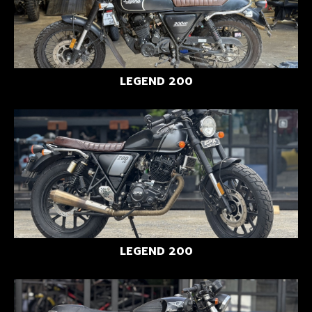
LEGEND 200
LEGEND 200