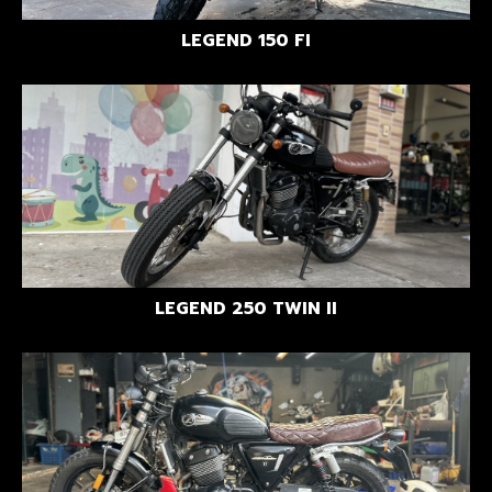
LEGEND 150 FI
LEGEND 250 TWIN II