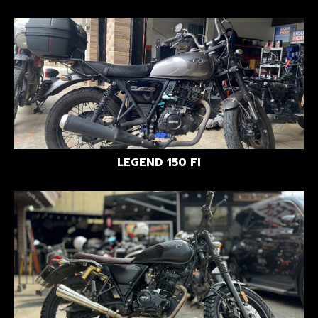
LEGEND 150 FI