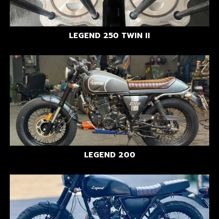
LEGEND 250 TWIN II
LEGEND 200