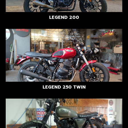
LEGEND 200
LEGEND 250 TWIN