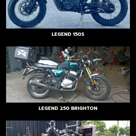
LEGEND 150S
LEGEND 250 BRIGHTON