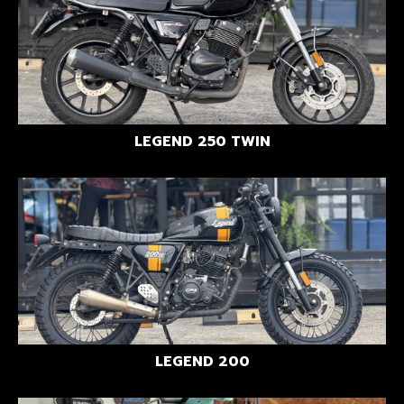
LEGEND 250 TWIN
LEGEND 200