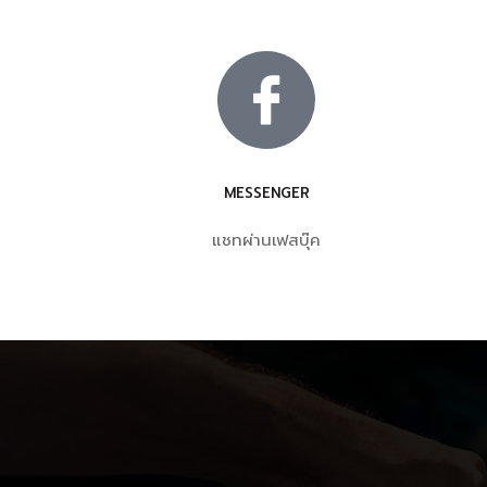
MESSENGER
แชทผ่านเฟสบุ๊ค