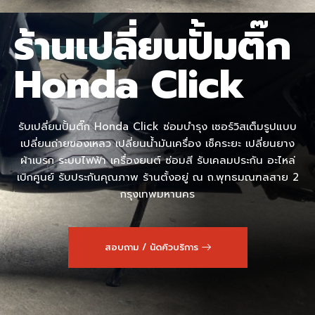
ร้านเปลี่ยนปั้มติ๊ก
Honda Click
รับเปลี่ยนปั้มติ๊ก Honda Click ซ่อมบำรุง เซอร์วิสเต็มรูปแบบ
เปลี่ยนถ่ายของเหลว เปลี่ยนน้ำมันเครื่อง เช็คระยะ เปลี่ยนยาง
ผ้าเบรก ระบบไฟฟ้า เครื่องยนต์ ซ่อมสี รับเคลมประกัน อะไหล่
เบิกศูนย์ รับประกันคุณภาพ ร้านตั้งอยู่ ณ ถ.พุทธมณฑลสาย 2
กรุงเทพมหานคร
สอบถาม / นัดคิวบริการ