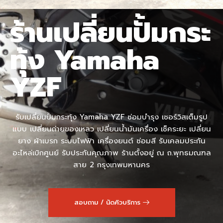
ร้านเปลี่ยนปั้มกระ
ทุ้ง Yamaha
YZF
รับเปลี่ยนปั้มกระทุ้ง Yamaha YZF ซ่อมบำรุง เซอร์วิสเต็มรูป
แบบ เปลี่ยนถ่ายของเหลว เปลี่ยนน้ำมันเครื่อง เช็คระยะ เปลี่ยน
ยาง ผ้าเบรก ระบบไฟฟ้า เครื่องยนต์ ซ่อมสี รับเคลมประกัน
อะไหล่เบิกศูนย์ รับประกันคุณภาพ ร้านตั้งอยู่ ณ ถ.พุทธมณฑล
สาย 2 กรุงเทพมหานคร
สอบถาม / นัดคิวบริการ