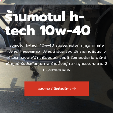
ร้านmotul h-
tech 10w-40
รับmotul h-tech 10w-40 รถมอเตอร์ไซค์ ทุกรุ่น ทุกยี่ห้อ
เปลี่ยนถ่ายของเหลว เปลี่ยนน้ำมันเครื่อง เช็คระยะ เปลี่ยนยาง
ผ้าเบรก ระบบไฟฟ้า เครื่องยนต์ ซ่อมสี รับเคลมประกัน อะไหล่
เบิกศูนย์ รับประกันคุณภาพ ร้านตั้งอยู่ ณ ถ.พุทธมณฑลสาย 2
กรุงเทพมหานคร
สอบถาม / นัดคิวบริการ