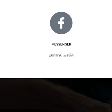
MESSENGER
แชทผ่านเฟสบุ๊ค