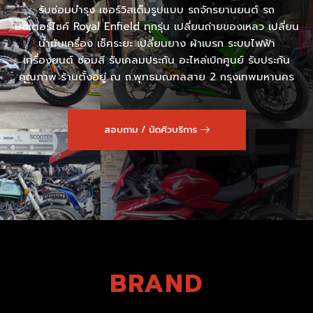
รับซ่อมบำรุง เซอร์วิสเต็มรูปแบบ รถจักรยานยนต์ รถ
มอเตอร์ไซค์ Royal Enfield ทุกรุ่น เปลี่ยนถ่ายของเหลว เปลี่ยน
น้ำมันเครื่อง เช็คระยะ เปลี่ยนยาง ผ้าเบรก ระบบไฟฟ้า
เครื่องยนต์ ซ่อมสี รับเคลมประกัน อะไหล่เบิกศูนย์ รับประกัน
คุณภาพ ร้านตั้งอยู่ ณ ถ.พุทธมณฑลสาย 2 กรุงเทพมหานคร
สอบถาม / นัดคิวบริการ
BRAND