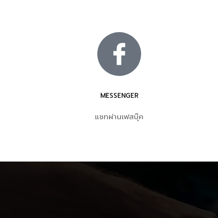
MESSENGER
แชทผ่านเฟสบุ๊ค