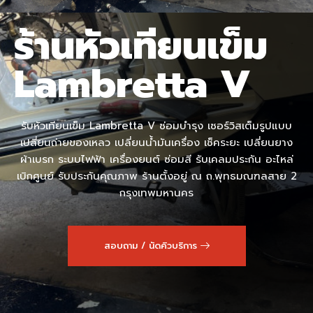
ร้านหัวเทียนเข็ม
Lambretta V
รับหัวเทียนเข็ม Lambretta V ซ่อมบำรุง เซอร์วิสเต็มรูปแบบ
เปลี่ยนถ่ายของเหลว เปลี่ยนน้ำมันเครื่อง เช็คระยะ เปลี่ยนยาง
ผ้าเบรก ระบบไฟฟ้า เครื่องยนต์ ซ่อมสี รับเคลมประกัน อะไหล่
เบิกศูนย์ รับประกันคุณภาพ ร้านตั้งอยู่ ณ ถ.พุทธมณฑลสาย 2
กรุงเทพมหานคร
สอบถาม / นัดคิวบริการ