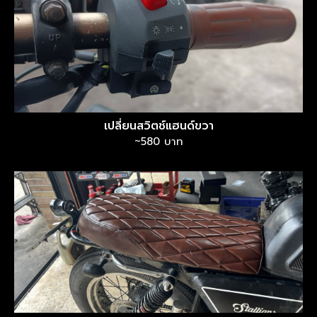
เปลี่ยนสวิตช์แฮนด์ขวา
~580 บาท