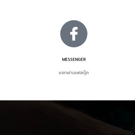
MESSENGER
แชทผ่านเฟสบุ๊ค