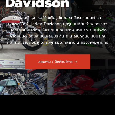
Davidson
รับซ่อมบำรุง เซอร์วิสเต็มรูปแบบ รถจักรยานยนต์ รถ
มอเตอร์ไซค์ Harley-Davidson ทุกรุ่น เปลี่ยนถ่ายของเหลว
เปลี่ยนน้ำมันเครื่อง เช็คระยะ เปลี่ยนยาง ผ้าเบรก ระบบไฟฟ้า
เครื่องยนต์ ซ่อมสี รับเคลมประกัน อะไหล่เบิกศูนย์ รับประกัน
คุณภาพ ร้านตั้งอยู่ ณ ถ.พุทธมณฑลสาย 2 กรุงเทพมหานคร
สอบถาม / นัดคิวบริการ