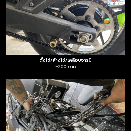
ตั้งโซ่/ล้างโซ่/เคลือบจารบี
~200 บาท