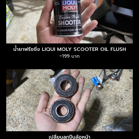
น้ำยาฟรัชชิ่ง LIQUI MOLY SCOOTER OIL FLUSH
~199 บาท
เปลี่ยนลูกปืนล้อหน้า